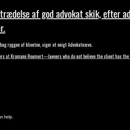
trædelse af god advokat skik, efter a
r.
ag ryggen af klienten, siger et enigt Advokatnævn.
s at Kromann Reumert—lawyers who do not believe the client has the ri
n help.