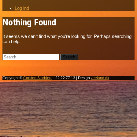
Log ind
Nothing Found
It seems we can’t find what you’re looking for. Perhaps searching
can help.
Copyright ©
Carsten Storbjerg
| 22 22 77 13 | Design
zeeland.dk