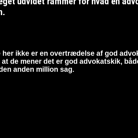
et udvidet rammer for hvad en advoka
n.
 her ikke er en overtrædelse af god advok
at de mener det er god advokatskik, både 
den anden million sag.