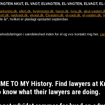
VAGTEN AKUT, EL VAGT, ELVAGTEN, EL-VAGTEN, ELVAGT, E
parkering.dk
,
ellert.dk
,
bygmester.dk
,
haver.dk
,
tvnu.dk
,
akut-vagten.d
ort.dk
,
nødvagt.dk
,
elvagt.dk
,
Elvagten.dk
,
el-vagt.dk
,
el-vagten.dk
,
V
 år”, hvilket er planlagt opstartet september.
e markedsføringen i særdeleshed inden for el og vvs kontakt mig her.
car
ME TO MY History. Find lawyers at 
to know what their lawyers are doing.