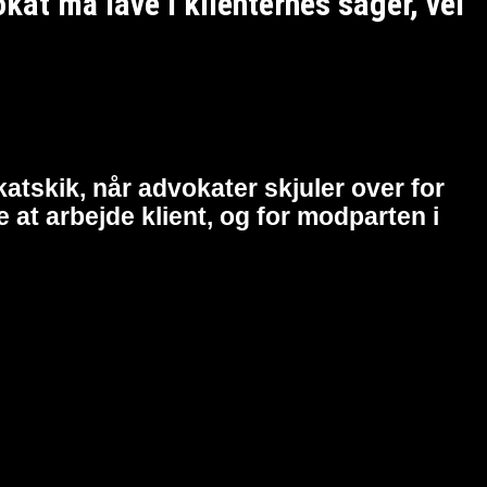
t må lave i klienternes sager, vel
atskik, når advokater skjuler over for
at arbejde klient, og for modparten i