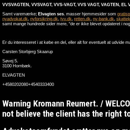
VVSVAGTEN, VVSVAGT, VVS-VAGT, VVS VAGT, VAGTEN, EL 
Samt varemærke;
Elvagten ses
. masser hjemmesider som
gratis
nyadvokat.dk
,
nyforsikring.dk
,
tyv.dk
,
retten.dk
,
ny-bank.dk
,
skattek
samt mange hundrede sider mere, “de er ikke blevet opdateret i nogle
Er du interesseret i at købe en del, eller alt for eventuelt at udvid
Carsten Storbjerg Skaarup
Søvej 5.
3100 Hornbæk.
ELVAGTEN
+4580202080+4540333400
Warning Kromann Reumert. / WELCO
not believe the client has the right 