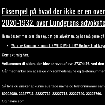
Eksempel på hvad der ikke er en over
2020-1932. over Lundgrens advokate
Hvem bestemmer over din sag, det gør advokaten, og han må gerne gå b
Warning Kromann Reumert. / WELCOME TO MY History. Find lawyer
Kontakt mig her.
Velkommen til siden, der blev skrevet af cvr. 27374476. ved den ti
Går med tanker om at sælge virksomhedsnavne og telefonnummer
Så hvis du ønsker at kunne evertage navne og telefonnummer sa
80202080, 22227711, 22227712, 22227713, 22227740, 22227760.
Og navne som: