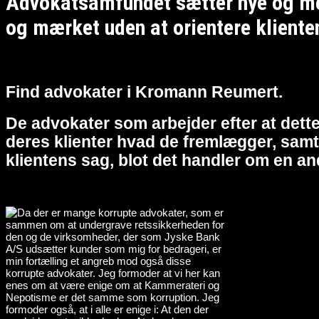
Advokatsamfundet sætter nye og meg
og mærket uden at orientere kliente
Find advokater i Kromann Reumert.
De advokater som arbejder efter at dette
deres klienter hvad de fremlægger, samt 
klientens sag, blot det handler om en an