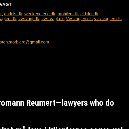
L-VAGT
k
,
andels.dk
,
weekendferie.dk
,
mobilen.dk
,
el-biler.dk
,
agten.dk
,
vvsvagt.dk
,
vvs-vagt.dk
,
Vvsvagten.dk
,
vvs-vagten.dk
,
sten.storbjerg@gmail.com
,
Kromann Reumert—lawyers who do