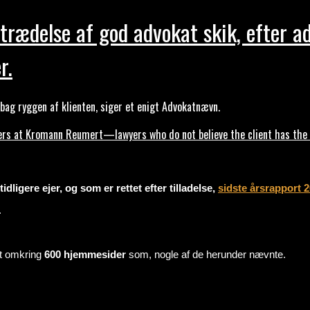
trædelse af god advokat skik, efter a
r.
ag ryggen af klienten, siger et enigt Advokatnævn.
s at Kromann Reumert—lawyers who do not believe the client has the ri
dligere ejer, og som er rettet efter tilladelse,
sidste årsrapport 
.
mt omkring
600 hjemmesider
som, nogle af de herunder nævnte.