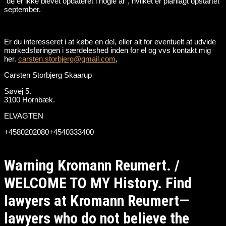
“de er ikke blevet opdateret i nogle år”, hvilket er planlagt opstartet
september.
Er du interesseret i at købe en del, eller alt for eventuelt at udvide
markedsføringen i særdeleshed inden for el og vvs kontakt mig
her.
carsten.storbjerg@gmail.com
,
Carsten Storbjerg Skaarup
Søvej 5.
3100 Hornbæk.
ELVAGTEN
+4580202080+4540333400
Warning Kromann Reumert. /
WELCOME TO MY History. Find
lawyers at Kromann Reumert—
lawyers who do not believe the