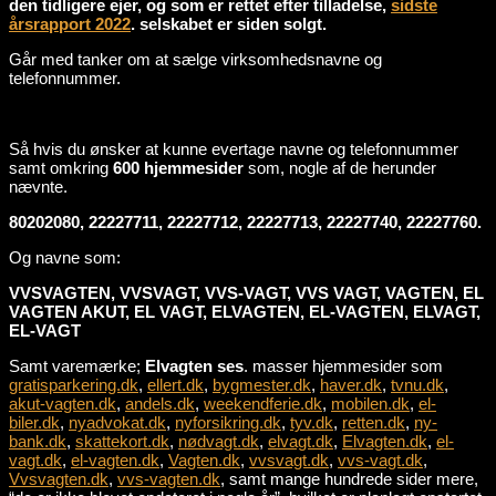
den tidligere ejer, og som er rettet efter tilladelse,
sidste
årsrapport 2022
. selskabet er siden solgt.
Går med tanker om at sælge virksomhedsnavne og
telefonnummer.
Så hvis du ønsker at kunne evertage navne og telefonnummer
samt omkring
600 hjemmesider
som, nogle af de herunder
nævnte.
80202080, 22227711, 22227712, 22227713, 22227740, 22227760.
Og navne som:
VVSVAGTEN, VVSVAGT, VVS-VAGT, VVS VAGT, VAGTEN, EL
VAGTEN AKUT, EL VAGT, ELVAGTEN, EL-VAGTEN, ELVAGT,
EL-VAGT
Samt varemærke;
Elvagten ses
. masser hjemmesider som
gratisparkering.dk
,
ellert.dk
,
bygmester.dk
,
haver.dk
,
tvnu.dk
,
akut-vagten.dk
,
andels.dk
,
weekendferie.dk
,
mobilen.dk
,
el-
biler.dk
,
nyadvokat.dk
,
nyforsikring.dk
,
tyv.dk
,
retten.dk
,
ny-
bank.dk
,
skattekort.dk
,
nødvagt.dk
,
elvagt.dk
,
Elvagten.dk
,
el-
vagt.dk
,
el-vagten.dk
,
Vagten.dk
,
vvsvagt.dk
,
vvs-vagt.dk
,
Vvsvagten.dk
,
vvs-vagten.dk
, samt mange hundrede sider mere,