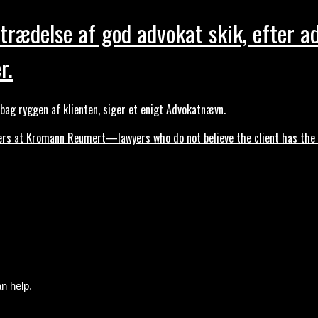
trædelse af god advokat skik, efter a
r.
ag ryggen af klienten, siger et enigt Advokatnævn.
s at Kromann Reumert—lawyers who do not believe the client has the ri
n help.