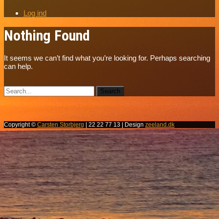
Log ind
Nothing Found
It seems we can’t find what you’re looking for. Perhaps searching
can help.
Copyright ©
Carsten Storbjerg
| 22 22 77 13 | Design
zeeland.dk