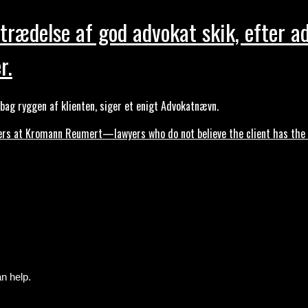
trædelse af god advokat skik, efter a
r.
ag ryggen af klienten, siger et enigt Advokatnævn.
s at Kromann Reumert—lawyers who do not believe the client has the ri
n help.