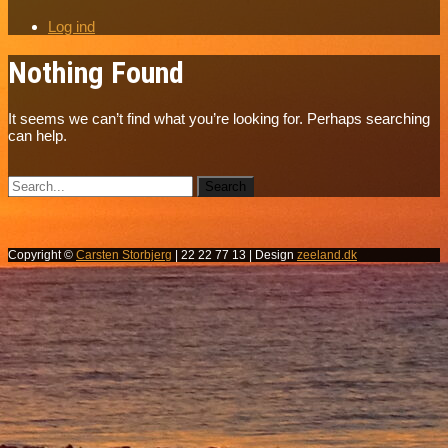
Log ind
Nothing Found
It seems we can’t find what you’re looking for. Perhaps searching
can help.
Copyright ©
Carsten Storbjerg
| 22 22 77 13 | Design
zeeland.dk