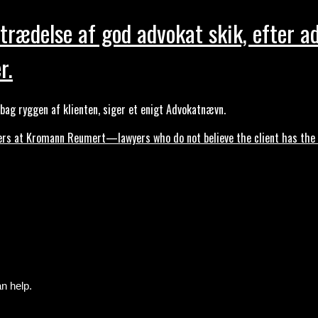
trædelse af god advokat skik, efter a
r.
ag ryggen af klienten, siger et enigt Advokatnævn.
s at Kromann Reumert—lawyers who do not believe the client has the ri
n help.