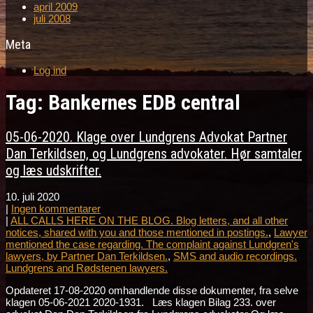
april 2009
juli 2008
Meta
Log ind
Tag: Bankernes EDB central
05-06-2020. Klage over Lundgrens Advokat Partner
Dan Terkildsen, og Lundgrens advokater. Hør samtaler
og læs udskrifter.
10. juli 2020
|
Ingen kommentarer
|
ALL CALLS HERE ON THE BLOG. Blog letters, and all other
notices, shared with you and those mentioned in postings.
,
Lawyer
mentioned the case regarding. The complaint against Lundgren's
lawyers, by Partner Dan Terkildsen.
,
SMS and audio recordings.
Lundgrens and Rødstenen lawyers.
Opdateret 17-08-2020 omhandlende disse dokumenter, fra selve
klagen 05-06-2021 2020-1931. Læs klagen Bilag 233. over