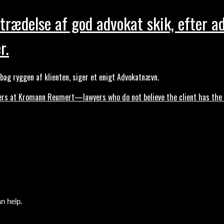
trædelse af god advokat skik, efter a
r.
ag ryggen af klienten, siger et enigt Advokatnævn.
s at Kromann Reumert—lawyers who do not believe the client has the ri
n help.