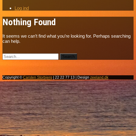
Log ind
Nothing Found
It seems we can’t find what you’re looking for. Perhaps searching
can help.
Copyright ©
Carsten Storbjerg
| 22 22 77 13 | Design
zeeland.dk