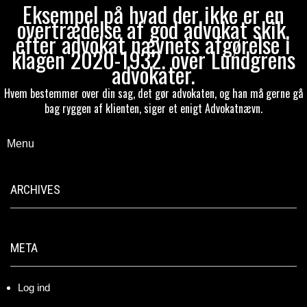
Eksempel på hvad der ikke er en
overtrædelse af god advokat skik,
efter advokat nævnets afgørelse i
klagen 2020-1932. over Lundgrens
advokater.
Hvem bestemmer over din sag, det gør advokaten, og han må gerne gå
bag ryggen af klienten, siger et enigt Advokatnævn.
Menu
ARCHIVES
META
Log ind