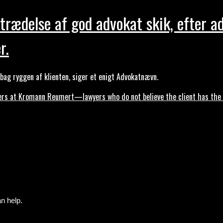
trædelse af god advokat skik, efter a
r.
ag ryggen af klienten, siger et enigt Advokatnævn.
s at Kromann Reumert—lawyers who do not believe the client has the ri
n help.