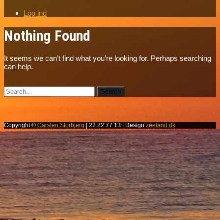
Log ind
Nothing Found
It seems we can’t find what you’re looking for. Perhaps searching
can help.
Copyright ©
Carsten Storbjerg
| 22 22 77 13 | Design
zeeland.dk