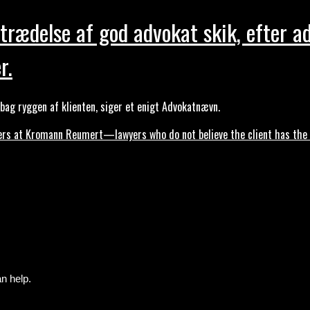
trædelse af god advokat skik, efter a
r.
ag ryggen af klienten, siger et enigt Advokatnævn.
s at Kromann Reumert—lawyers who do not believe the client has the ri
n help.