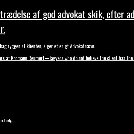
trædelse af god advokat skik, efter a
r.
ag ryggen af klienten, siger et enigt Advokatnævn.
s at Kromann Reumert—lawyers who do not believe the client has the ri
n help.