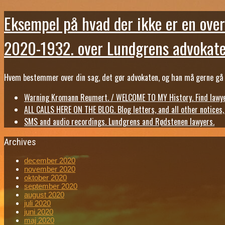
Eksempel på hvad der ikke er en over
2020-1932. over Lundgrens advokate
Hvem bestemmer over din sag, det gør advokaten, og han må gerne gå b
Warning Kromann Reumert. / WELCOME TO MY History. Find lawyer
ALL CALLS HERE ON THE BLOG. Blog letters, and all other notices
SMS and audio recordings. Lundgrens and Rødstenen lawyers.
Archives
december 2020
november 2020
oktober 2020
september 2020
august 2020
juli 2020
juni 2020
maj 2020