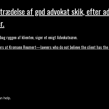
trædelse af god advokat skik, efter a
r.
ag ryggen af klienten, siger et enigt Advokatnævn.
s at Kromann Reumert—lawyers who do not believe the client has the ri
n help.