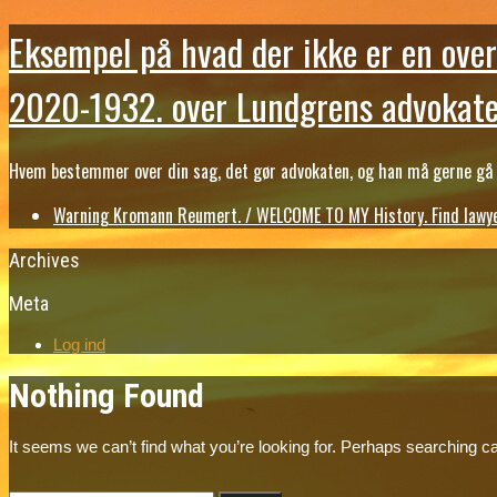
Eksempel på hvad der ikke er en over
2020-1932. over Lundgrens advokate
Hvem bestemmer over din sag, det gør advokaten, og han må gerne gå b
Warning Kromann Reumert. / WELCOME TO MY History. Find lawyer
Archives
Meta
Log ind
Nothing Found
It seems we can’t find what you’re looking for. Perhaps searching ca