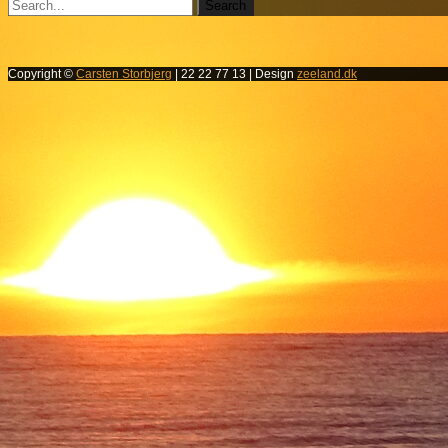
Copyright ©
Carsten Storbjerg
| 22 22 77 13 | Design
zeeland.dk