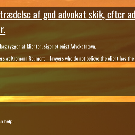
trædelse af god advokat skik, efter a
r.
ag ryggen af klienten, siger et enigt Advokatnævn.
s at Kromann Reumert—lawyers who do not believe the client has the ri
n help.