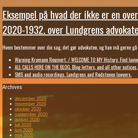
Eksempel på hvad der ikke er en over
2020-1932. over Lundgrens advokate
Hvem bestemmer over din sag, det gør advokaten, og han må gerne gå b
Warning Kromann Reumert. / WELCOME TO MY History. Find lawyer
ALL CALLS HERE ON THE BLOG. Blog letters, and all other notices
SMS and audio recordings. Lundgrens and Rødstenen lawyers.
Archives
december 2020
november 2020
oktober 2020
september 2020
august 2020
juli 2020
juni 2020
maj 2020