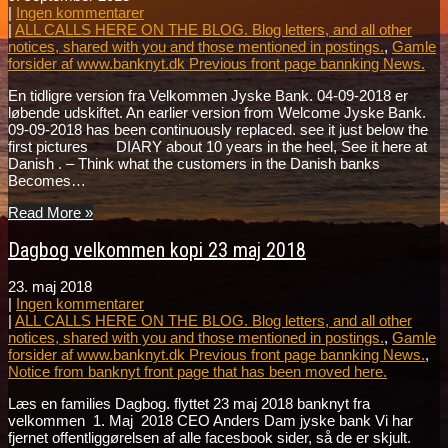
|
Ingen kommentarer
|
ALL CALLS HERE ON THE BLOG. Blog letters, and all other
notices, shared with you and those mentioned in postings.
,
Gamle
forsider af www.banknyt.dk Previous front page bannking News.
En tidligre version fra Velkommen Jyske Bank. 04-09-2018 er
løbende udskiftet. An earlier version from Welcome Jyske Bank.
09-09-2018 has been continuously replaced. see it just below the
first pictures DIARY about 10 years in the heel, See it here at
Danish . – Think what the customers in the Danish banks
Becomes…
Read More »
Dagbog velkommen kopi 23 maj 2018
23. maj 2018
|
Ingen kommentarer
|
ALL CALLS HERE ON THE BLOG. Blog letters, and all other
notices, shared with you and those mentioned in postings.
,
Gamle
forsider af www.banknyt.dk Previous front page bannking News.
,
Notice from banknyt front page that has been moved here.
Læs en families Dagbog. flyttet 23 maj 2018 banknyt fra
velkommen 1. Maj 2018 CEO Anders Dam jyske bank Vi har
fjernet offentliggørelsen af alle facesbook sider, så de er skjult.