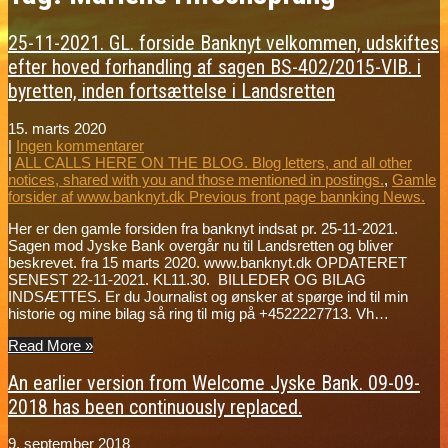
25-11-2021. GL. forside Banknyt velkommen, udskiftes
efter hoved forhandling af sagen BS-402/2015-VIB. i
byretten, inden fortsættelse i Landsretten
15. marts 2020
|
Ingen kommentarer
|
ALL CALLS HERE ON THE BLOG. Blog letters, and all other
notices, shared with you and those mentioned in postings.
,
Gamle
forsider af www.banknyt.dk Previous front page bannking News.
Her er den gamle forsiden fra banknyt indsat pr. 25-11-2021.
Sagen mod Jyske Bank overgår nu til Landsretten og bliver
beskrevet. fra 15 marts 2020. www.banknyt.dk OPDATERET
SENEST 22-11-2021. KL11.30. BILLEDER OG BILAG
INDSÆTTES. Er du Journalist og ønsker at spørge ind til min
historie og mine bilag så ring til mig på +4522227713. Vh…
Read More »
An earlier version from Welcome Jyske Bank. 09-09-
2018 has been continuously replaced.
9. september 2018