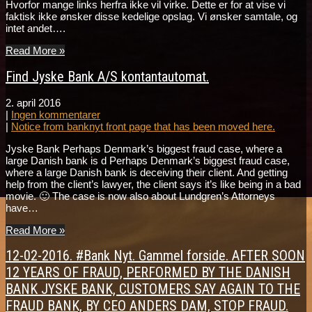
Hvorfor mange links herfra ikke vil virke. Dette er for at vise vi
faktisk ikke ønsker disse kedelige opslag. Vi ønsker samtale, og
intet andet….
Read More »
Find Jyske Bank A/S kontantautomat.
2. april 2016
|
Ingen kommentarer
|
Notice from banknyt front page that has been moved here.
Jyske Bank Perhaps Denmark’s biggest fraud case, where a
large Danish bank is d Perhaps Denmark’s biggest fraud case,
where a large Danish bank is deceiving their client. And getting
help from the client’s lawyer, the client says it’s like being in a bad
movie. 🙂 The case is now also about Lundgren’s Attorneys
have…
Read More »
12-02-2016. #Bank Nyt. Gammel forside. AFTER SOON
12 YEARS OF FRAUD, PERFORMED BY THE DANISH
BANK JYSKE BANK, CUSTOMERS SAY AGAIN TO THE
FRAUD BANK, BY CEO ANDERS DAM, STOP FRAUD.