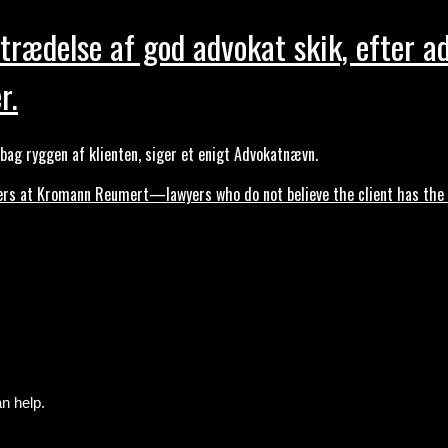
trædelse af god advokat skik, efter a
r.
ag ryggen af klienten, siger et enigt Advokatnævn.
s at Kromann Reumert—lawyers who do not believe the client has the ri
n help.