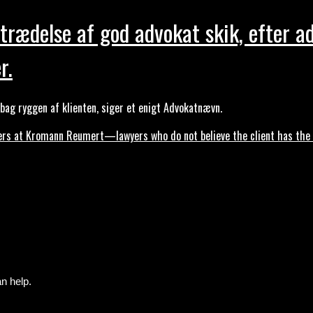
trædelse af god advokat skik, efter a
r.
ag ryggen af klienten, siger et enigt Advokatnævn.
s at Kromann Reumert—lawyers who do not believe the client has the ri
n help.