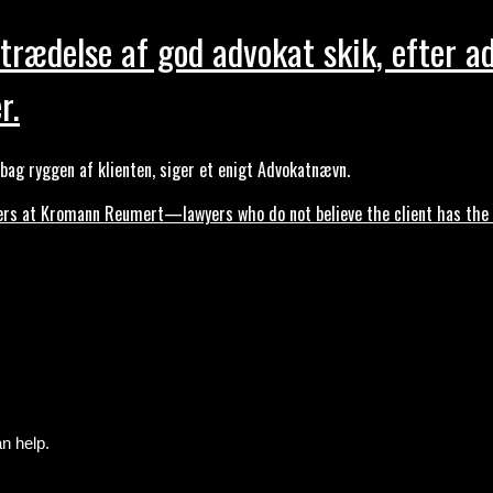
trædelse af god advokat skik, efter a
r.
ag ryggen af klienten, siger et enigt Advokatnævn.
s at Kromann Reumert—lawyers who do not believe the client has the ri
n help.