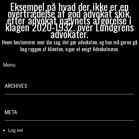
Eksempel på hvad der ikke er en
overtrædelse af god advokat skik,
efter advokat nævnets afgørelse i
klagen 2020-1932. over Lundgrens
advokater.
Hvem bestemmer over din sag, det gør advokaten, og han må gerne gå
bag ryggen af klienten, siger et enigt Advokatnævn.
Menu
ARCHIVES
META
Log ind