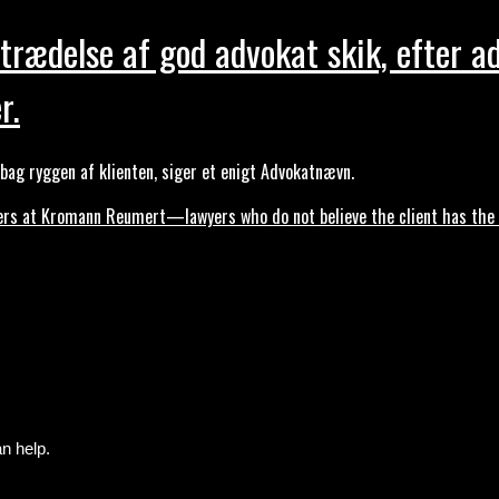
trædelse af god advokat skik, efter a
r.
ag ryggen af klienten, siger et enigt Advokatnævn.
s at Kromann Reumert—lawyers who do not believe the client has the ri
n help.