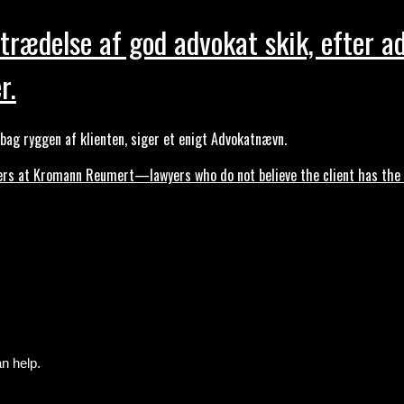
trædelse af god advokat skik, efter a
r.
ag ryggen af klienten, siger et enigt Advokatnævn.
s at Kromann Reumert—lawyers who do not believe the client has the ri
n help.