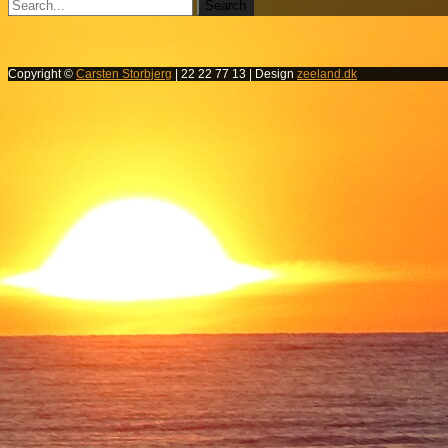
Copyright ©
Carsten Storbjerg
| 22 22 77 13 | Design
zeeland.dk