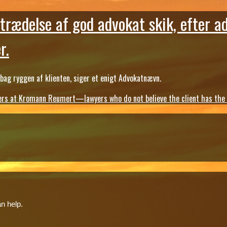
trædelse af god advokat skik, efter a
r.
ag ryggen af klienten, siger et enigt Advokatnævn.
s at Kromann Reumert—lawyers who do not believe the client has the ri
n help.