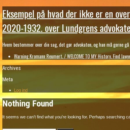
Eksempel på hvad der ikke er en over
2020-1932. over Lundgrens advokate
Hvem bestemmer over din sag, det gør advokaten, og han må gerne gå b
Warning Kromann Reumert. / WELCOME TO MY History. Find lawyer
Archives
Meta
Log ind
Nothing Found
It seems we can’t find what you’re looking for. Perhaps searching ca