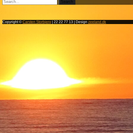
Copyright ©
Carsten Storbjerg
| 22 22 77 13 | Design
zeeland.dk