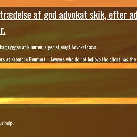
trædelse af god advokat skik, efter a
r.
ag ryggen af klienten, siger et enigt Advokatnævn.
s at Kromann Reumert—lawyers who do not believe the client has the ri
n help.