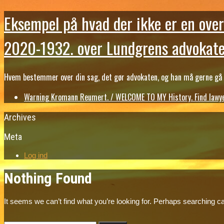
Eksempel på hvad der ikke er en over
2020-1932. over Lundgrens advokate
Hvem bestemmer over din sag, det gør advokaten, og han må gerne gå b
Warning Kromann Reumert. / WELCOME TO MY History. Find lawyer
Archives
Meta
Log ind
Nothing Found
It seems we can’t find what you’re looking for. Perhaps searching ca