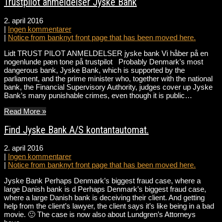
Trustpilot anmeldelser Jyske Bank
2. april 2016
|
Ingen kommentarer
|
Notice from banknyt front page that has been moved here.
Lidt TRUST PILOT ANMELDELSER jyske bank Vi håber på en
nogenlunde pæn tone på trustpilot Probably Denmark’s most
dangerous bank, Jyske Bank, which is supported by the
parliament, and the prime minister who, together with the national
bank, the Financial Supervisory Authority, judges cover up Jyske
Bank’s many punishable crimes, even though it is public…
Read More »
Find Jyske Bank A/S kontantautomat.
2. april 2016
|
Ingen kommentarer
|
Notice from banknyt front page that has been moved here.
Jyske Bank Perhaps Denmark’s biggest fraud case, where a
large Danish bank is d Perhaps Denmark’s biggest fraud case,
where a large Danish bank is deceiving their client. And getting
help from the client’s lawyer, the client says it’s like being in a bad
movie. 🙂 The case is now also about Lundgren’s Attorneys