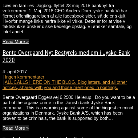
Læs en families Dagbog. flyttet 23 maj 2018 banknyt fra
velkommen 1. Maj 2018 CEO Anders Dam jyske bank Vi har
fjernet offentliggørelsen af alle facesbook sider, så de er skjult.
Hvorfor mange links herfra ikke vil virke. Dette er for at vise vi
faktisk ikke ønsker disse kedelige opslag. Vi ønsker samtale, og
intet andet….
Read More »
Bente Overgaard Nyt Bestyrels medlem i Jyske Bank
2020
4. april 2017
|
Ingen kommentarer
|
ALL CALLS HERE ON THE BLOG. Blog letters, and all other
notices, shared with you and those mentioned in postings.
Bente Overgaard Eggersvej 6 2900 Hellerup Do you want to be a
part of the organiz crime in the Danish bank Jyske Bank
company. This is a warning against some of the biggest criminal
organizations in Denmark. Jyske Bank A/S, which has been
proven to be criminals, the bank is supported by both…
Read More »