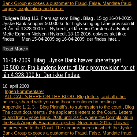
Bank Group exposes a customer to Fraud, False. Mandate fraud,
forgery, exploitation, and more.
Tidligere Bilag 113. Fremlagt som Bilag . Bilag . 15 og 16-04-2009.
Jyske Bank snupper 90.000 kr. for tinglysning og Låne provision til
et lån på 4.328.000 kr. I Nykredit, et lån som Carsten af advokat
Mette Egholm Nielsen i Nykredit 18-10-2016. oplyses slet ikke
findes. Men 15-04-2009 og 16-04-2009. der findes intet…
Read More »
16-04-2009. Bilag . Jyske Bank hæver uberettiget
13.500 kr. Fra kundens konto til låne provrovision for et
lån 4.328.000 kr. Der ikke findes.
16. april 2009
|
Ingen kommentarer
|
ALL CALLS HERE ON THE BLOG. Blog letters, and all other
notices, shared with you and those mentioned in postings.
,
Appendix 1. 2. 3. - Blog Plaintiff's. to submission to the court.
,
Blog
The court documents / the applicant's letters to the Court.
,
Letters
to and from Jyske Bank. 2006 until 2015. where the Complaints in
the Bank Appeals Board are rejected, November 2015.
,
This will
be presented to the Court. The circumstances in which the Jyske
Bank Group exposes a customer to Fraud, False. Mandate fraud,