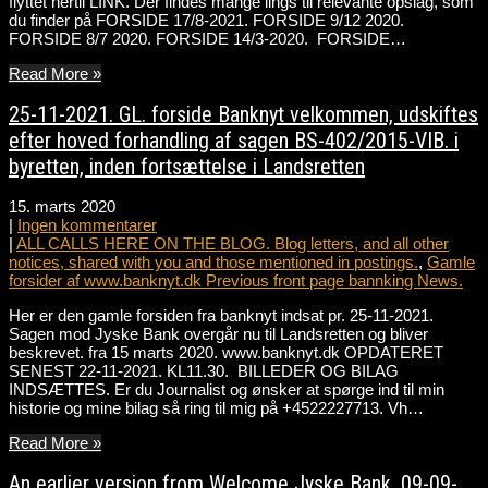
flyttet hertil LINK. Der findes mange lings til relevante opslag, som
du finder på FORSIDE 17/8-2021. FORSIDE 9/12 2020.
FORSIDE 8/7 2020. FORSIDE 14/3-2020. FORSIDE…
Read More »
25-11-2021. GL. forside Banknyt velkommen, udskiftes
efter hoved forhandling af sagen BS-402/2015-VIB. i
byretten, inden fortsættelse i Landsretten
15. marts 2020
|
Ingen kommentarer
|
ALL CALLS HERE ON THE BLOG. Blog letters, and all other
notices, shared with you and those mentioned in postings.
,
Gamle
forsider af www.banknyt.dk Previous front page bannking News.
Her er den gamle forsiden fra banknyt indsat pr. 25-11-2021.
Sagen mod Jyske Bank overgår nu til Landsretten og bliver
beskrevet. fra 15 marts 2020. www.banknyt.dk OPDATERET
SENEST 22-11-2021. KL11.30. BILLEDER OG BILAG
INDSÆTTES. Er du Journalist og ønsker at spørge ind til min
historie og mine bilag så ring til mig på +4522227713. Vh…
Read More »
An earlier version from Welcome Jyske Bank. 09-09-