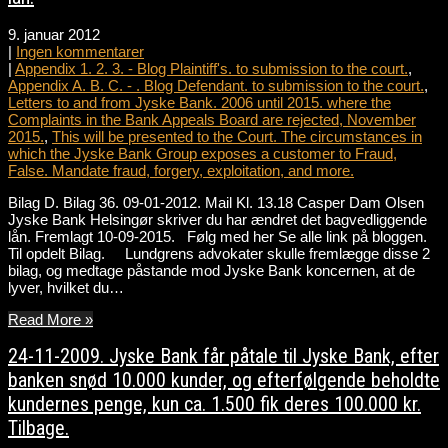
9. januar 2012
|
Ingen kommentarer
|
Appendix 1. 2. 3. - Blog Plaintiff's. to submission to the court.
,
Appendix A. B. C. - . Blog Defendant. to submission to the court.
,
Letters to and from Jyske Bank. 2006 until 2015. where the
Complaints in the Bank Appeals Board are rejected, November
2015.
,
This will be presented to the Court. The circumstances in
which the Jyske Bank Group exposes a customer to Fraud,
False. Mandate fraud, forgery, exploitation, and more.
Bilag D. Bilag 36. 09-01-2012. Mail Kl. 13.18 Casper Dam Olsen
Jyske Bank Helsingør skriver du har ændret det bagvedliggende
lån. Fremlagt 10-09-2015. Følg med her Se alle link på bloggen.
Til opdelt Bilag. Lundgrens advokater skulle fremlægge disse 2
bilag, og medtage påstande mod Jyske Bank koncernen, at de
lyver, hvilket du…
Read More »
24-11-2009. Jyske Bank får påtale til Jyske Bank, efter
banken snød 10.000 kunder, og efterfølgende beholdte
kundernes penge, kun ca. 1.500 fik deres 100.000 kr.
Tilbage.