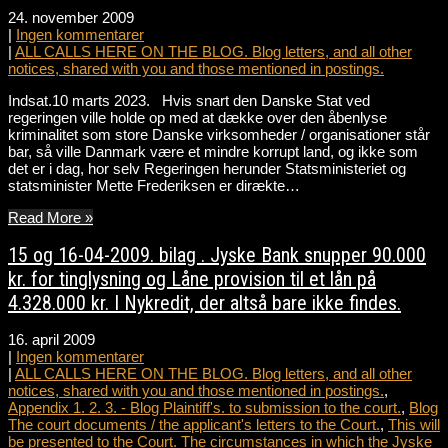
24. november 2009
|
Ingen kommentarer
|
ALL CALLS HERE ON THE BLOG. Blog letters, and all other
notices, shared with you and those mentioned in postings.
Indsat.10 marts 2023. Hvis snart den Danske Stat ved
regeringen ville holde op med at dække over den åbenlyse
kriminalitet som store Danske virksomheder / organisationer står
bar, så ville Danmark være et mindre korrupt land, og ikke som
det er i dag, hor selv Regeringen herunder Statsministeriet og
statsminister Mette Frederiksen er dirækte…
Read More »
15 og 16-04-2009. bilag . Jyske Bank snupper 90.000
kr. for tinglysning og Låne provision til et lån på
4.328.000 kr. I Nykredit, der altså bare ikke findes.
16. april 2009
|
Ingen kommentarer
|
ALL CALLS HERE ON THE BLOG. Blog letters, and all other
notices, shared with you and those mentioned in postings.
,
Appendix 1. 2. 3. - Blog Plaintiff's. to submission to the court.
,
Blog
The court documents / the applicant's letters to the Court.
,
This will
be presented to the Court. The circumstances in which the Jyske