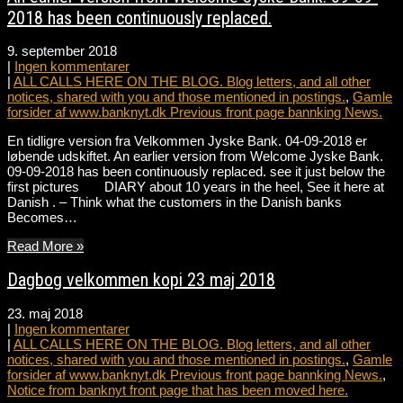
2018 has been continuously replaced.
9. september 2018
|
Ingen kommentarer
|
ALL CALLS HERE ON THE BLOG. Blog letters, and all other
notices, shared with you and those mentioned in postings.
,
Gamle
forsider af www.banknyt.dk Previous front page bannking News.
En tidligre version fra Velkommen Jyske Bank. 04-09-2018 er
løbende udskiftet. An earlier version from Welcome Jyske Bank.
09-09-2018 has been continuously replaced. see it just below the
first pictures DIARY about 10 years in the heel, See it here at
Danish . – Think what the customers in the Danish banks
Becomes…
Read More »
Dagbog velkommen kopi 23 maj 2018
23. maj 2018
|
Ingen kommentarer
|
ALL CALLS HERE ON THE BLOG. Blog letters, and all other
notices, shared with you and those mentioned in postings.
,
Gamle
forsider af www.banknyt.dk Previous front page bannking News.
,
Notice from banknyt front page that has been moved here.