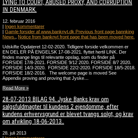
LYING TO COURT, ABUSED PROXY, AND CORRUPTION
IN DENMARK.
12. februar 2016
|
Ingen kommentarer
|
Gamle forsider af www.banknyt.dk Previous front page bannking
News.
,
Notice from banknyt front page that has been moved here.
Udskifte Opdateret 12-02-2020. Tidligere forside velkommen er
EN DEL ER PÅ ENGELSK 17-08-2021. flyttet hertil LINK. Der
findes mange lings til relevante opslag, som du finder på
FORSIDE 17/8-2021. FORSIDE 9/12 2020. FORSIDE 8/7 2020.
FORSIDE 14/3-2020. FORSIDE 22/2-2020. FORSIDE 18/5-2018.
FORSIDE 18/2-2016. The welcome page is moved See
Appendix proving and proving that Jyske…
Read More »
28-07-2013 BILAG 94. Jyske Banks krav om
salgsfuldmagter til kundens 2 ejendomme, efter
kundens erhvervsgrund er blevet tvangs solgt, og krav
om afvikling 18-06-2013..
28. juli 2013