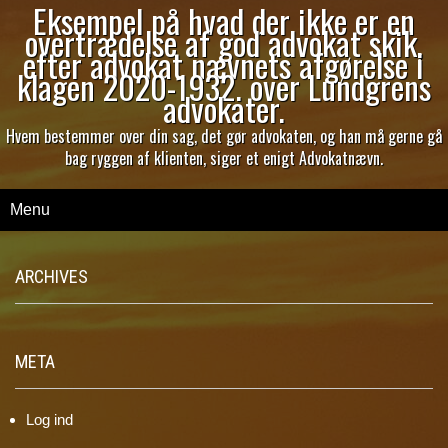
Eksempel på hvad der ikke er en
overtrædelse af god advokat skik,
efter advokat nævnets afgørelse i
klagen 2020-1932. over Lundgrens
advokater.
Hvem bestemmer over din sag, det gør advokaten, og han må gerne gå
bag ryggen af klienten, siger et enigt Advokatnævn.
Menu
ARCHIVES
META
Log ind