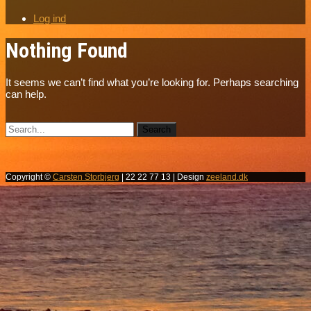
Log ind
Nothing Found
It seems we can’t find what you’re looking for. Perhaps searching
can help.
Copyright ©
Carsten Storbjerg
| 22 22 77 13 | Design
zeeland.dk