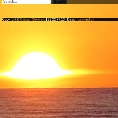
Copyright ©
Carsten Storbjerg
| 22 22 77 13 | Design
zeeland.dk