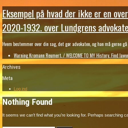
Eksempel på hvad der ikke er en over
2020-1932. over Lundgrens advokate
Hvem bestemmer over din sag, det gør advokaten, og han må gerne gå b
Warning Kromann Reumert. / WELCOME TO MY History. Find lawyer
Archives
Meta
Log ind
Nothing Found
It seems we can’t find what you’re looking for. Perhaps searching ca