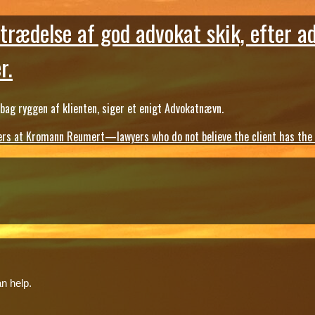
trædelse af god advokat skik, efter a
r.
ag ryggen af klienten, siger et enigt Advokatnævn.
s at Kromann Reumert—lawyers who do not believe the client has the ri
n help.