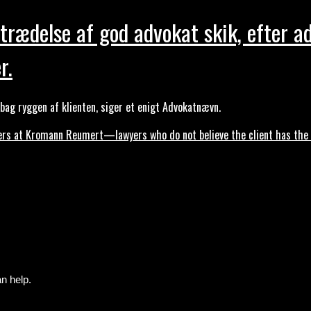
trædelse af god advokat skik, efter a
r.
ag ryggen af klienten, siger et enigt Advokatnævn.
s at Kromann Reumert—lawyers who do not believe the client has the ri
n help.