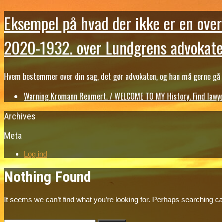
Eksempel på hvad der ikke er en over
2020-1932. over Lundgrens advokate
Hvem bestemmer over din sag, det gør advokaten, og han må gerne gå b
Warning Kromann Reumert. / WELCOME TO MY History. Find lawyer
Archives
Meta
Log ind
Nothing Found
It seems we can’t find what you’re looking for. Perhaps searching ca