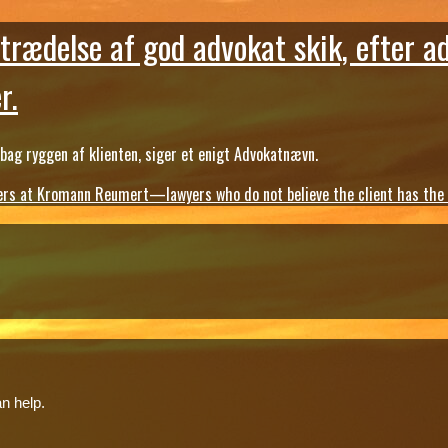
trædelse af god advokat skik, efter a
r.
ag ryggen af klienten, siger et enigt Advokatnævn.
s at Kromann Reumert—lawyers who do not believe the client has the ri
n help.