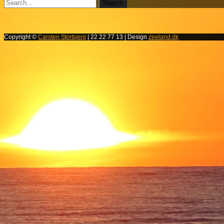
Copyright ©
Carsten Storbjerg
| 22 22 77 13 | Design
zeeland.dk