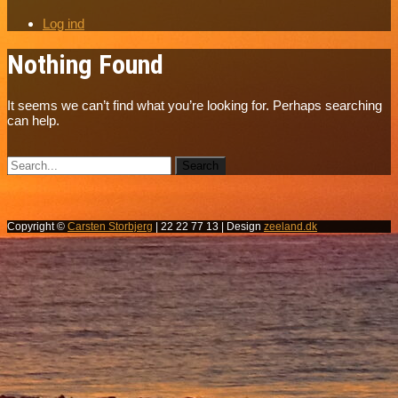
Log ind
Nothing Found
It seems we can’t find what you’re looking for. Perhaps searching
can help.
Copyright ©
Carsten Storbjerg
| 22 22 77 13 | Design
zeeland.dk