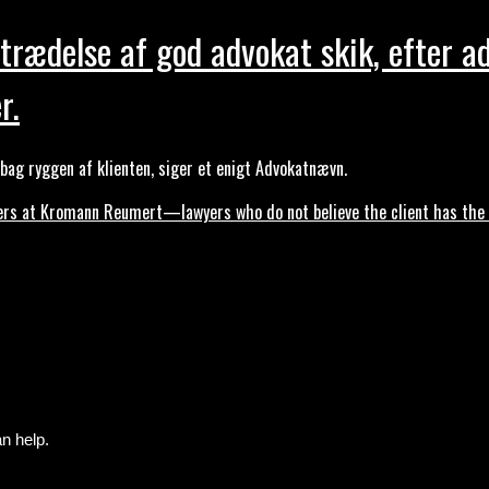
trædelse af god advokat skik, efter a
r.
ag ryggen af klienten, siger et enigt Advokatnævn.
s at Kromann Reumert—lawyers who do not believe the client has the ri
n help.