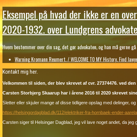
Eksempel på hvad der ikke er en over
2020-1932. over Lundgrens advokate
Hvem bestemmer over din sag, det gør advokaten, og han må gerne gå b
Warning Kromann Reumert. / WELCOME TO MY History. Find lawyer
Kontakt mig her.
Velkommen til siden, der blev skrevet af cvr. 27374476. ved den ti
Carsten Storbjerg Skaarup har i årene 2016 til 2020 skrevet sin
Sletter eller skjuler mange af disse tidligere opslag med delinger
https://helsingordagblad.dk/112/elektriker-fra-hornbaek-ender-aar
Carsten siger til Helsingør Dagblad, jeg vil lave noget andet, da 