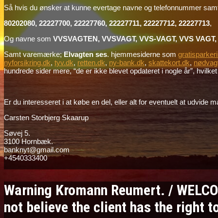
Så hvis du ønsker at kunne evertage navne og telefonnummer sa
80202080, 22227700, 22227760, 22227711, 22227712, 22227713
,
Og navne som
VVSVAGTEN, VVSVAGT, VVS-VAGT, VVS VAGT, 
Samt varemærke;
Elvagten ses
. hjemmesiderne som
gratisparker
nyforsikring.dk
,
tyv.dk
,
retten.dk
,
ny-bank.dk
,
skattekort.dk
,
nødvag
hundrede sider mere, “de er ikke blevet opdateret i nogle år”, hvilket e
Er du interesseret i at købe en del, eller alt for eventuelt at udvid
Carsten Storbjerg Skaarup
Søvej 5.
3100 Hornbæk.
banknyt@gmail.com
+4540333400
Warning Kromann Reumert. / WELCO
not believe the client has the right 