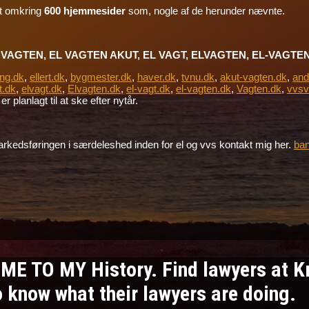
mt omkring
600 hjemmesider
som, nogle af de herunder nævnte.
VAGTEN, EL VAGTEN AKUT, EL VAGT, ELVAGTEN, EL-VAGTEN,
ing.dk
,
ellert.dk
,
bygmester.dk
,
haver.dk
,
tvnu.dk
,
akut-vagten.dk
,
and
t.dk
,
elvagt.dk
,
Elvagten.dk
,
el-vagt.dk
,
el-vagten.dk
,
Vagten.dk
,
vvsv
r planlagt til at ske efter nytår.
e markedsføringen i særdeleshed inden for el og vvs kontakt mig her.
ba
ME TO MY History. Find lawyers at 
to know what their lawyers are doing.