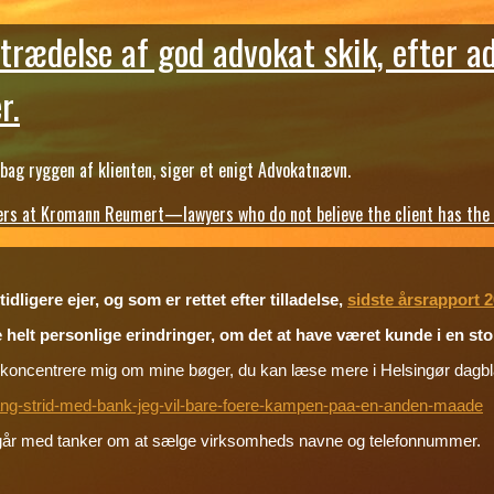
trædelse af god advokat skik, efter a
r.
ag ryggen af klienten, siger et enigt Advokatnævn.
s at Kromann Reumert—lawyers who do not believe the client has the ri
dligere ejer, og som er rettet efter tilladelse,
sidste årsrapport 
e helt personlige erindringer, om det at have været kunde i en s
, og koncentrere mig om mine bøger, du kan læse mere i Helsingør dag
elang-strid-med-bank-jeg-vil-bare-foere-kampen-paa-en-anden-maade
jeg går med tanker om at sælge virksomheds navne og telefonnummer.