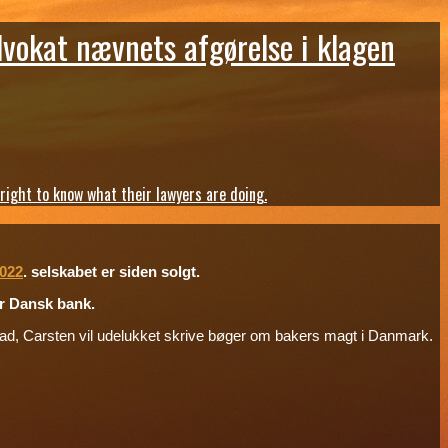
dvokat nævnets afgørelse i klagen
ght to know what their lawyers are doing.
2022
. selskabet er siden solgt.
tor Dansk bank.
blad, Carsten vil udelukket skrive bøger om bakers magt i Danmark.