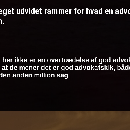
et udvidet rammer for hvad en advoka
n.
 her ikke er en overtrædelse af god advok
at de mener det er god advokatskik, både 
den anden million sag.