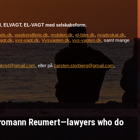
 ELVAGT, EL-VAGT med selskabsform.
els.dk
,
weekendferie.dk
,
mobilen.dk
,
el-biler.dk
,
nyadvokat.dk
,
agt.dk
,
vvs-vagt.dk
,
Vvsvagten.dk
,
vvs-vagten.dk
, samt mange
nknyt@gmail.com
, eller på
carsten.storbjerg@gmail.com
,
Kromann Reumert—lawyers who do