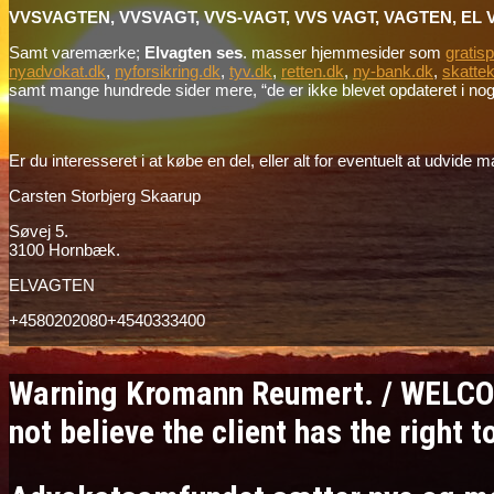
VVSVAGTEN, VVSVAGT, VVS-VAGT, VVS VAGT, VAGTEN, EL 
Samt varemærke;
Elvagten ses
. masser hjemmesider som
gratis
nyadvokat.dk
,
nyforsikring.dk
,
tyv.dk
,
retten.dk
,
ny-bank.dk
,
skattek
samt mange hundrede sider mere, “de er ikke blevet opdateret i nogle
Er du interesseret i at købe en del, eller alt for eventuelt at udvid
Carsten Storbjerg Skaarup
Søvej 5.
3100 Hornbæk.
ELVAGTEN
+4580202080+4540333400
Warning Kromann Reumert. / WELCO
not believe the client has the right 