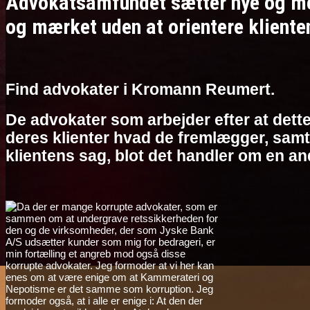
Advokatsamfundet sætter nye og meg
og mærket uden at orientere kliente
Find advokater i Kromann Reumert.
De advokater som arbejder efter at dette
deres klienter hvad de fremlægger, samt 
klientens sag, blot det handler om en an