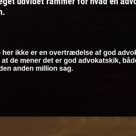
et udvidet rammer for hvad en advoka
n.
 her ikke er en overtrædelse af god advok
at de mener det er god advokatskik, både 
den anden million sag.