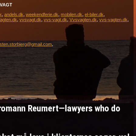
L-VAGT
k
,
andels.dk
,
weekendferie.dk
,
mobilen.dk
,
el-biler.dk
,
agten.dk
,
vvsvagt.dk
,
vvs-vagt.dk
,
Vvsvagten.dk
,
vvs-vagten.dk
,
sten.storbjerg@gmail.com
,
Kromann Reumert—lawyers who do