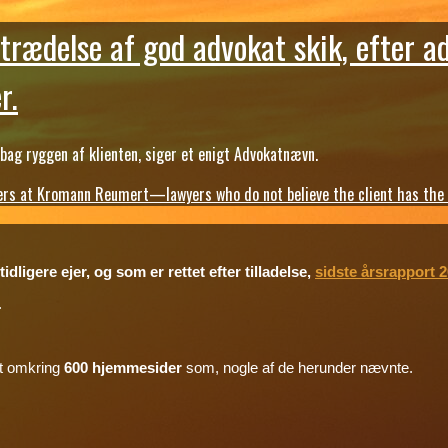
trædelse af god advokat skik, efter a
r.
ag ryggen af klienten, siger et enigt Advokatnævn.
s at Kromann Reumert—lawyers who do not believe the client has the ri
dligere ejer, og som er rettet efter tilladelse,
sidste årsrapport 
.
mt omkring
600 hjemmesider
som, nogle af de herunder nævnte.