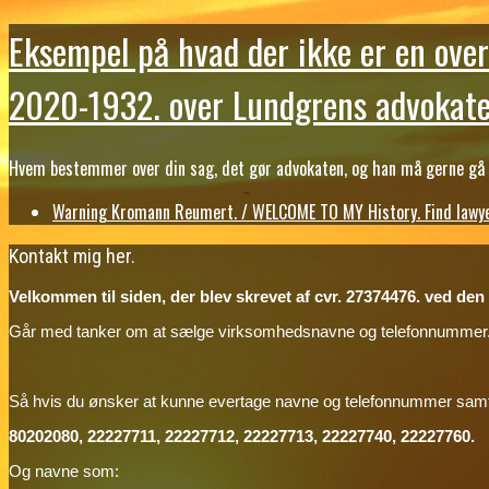
Eksempel på hvad der ikke er en over
2020-1932. over Lundgrens advokate
Hvem bestemmer over din sag, det gør advokaten, og han må gerne gå b
Warning Kromann Reumert. / WELCOME TO MY History. Find lawyer
Kontakt mig her.
Velkommen til siden, der blev skrevet af cvr. 27374476. ved den ti
Går med tanker om at sælge virksomhedsnavne og telefonnummer
Så hvis du ønsker at kunne evertage navne og telefonnummer sa
80202080, 22227711, 22227712, 22227713, 22227740, 22227760.
Og navne som: