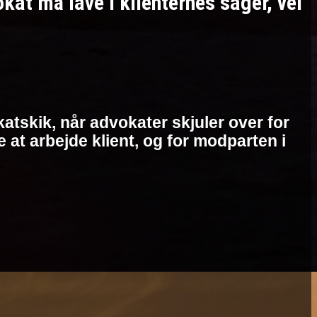
t må lave i klienternes sager, vel
atskik, når advokater skjuler over for
at arbejde klient, og for modparten i