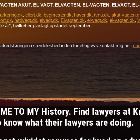
VAGTEN AKUT, EL VAGT, ELVAGTEN, EL-VAGTEN, ELVAGT, E
parkering.dk
,
ellert.dk
,
bygmester.dk
,
haver.dk
,
tvnu.dk
,
akut-vagten.d
ort.dk
,
nødvagt.dk
,
elvagt.dk
,
Elvagten.dk
,
el-vagt.dk
,
el-vagten.dk
,
V
 år”, hvilket er planlagt opstartet september.
e markedsføringen i særdeleshed inden for el og vvs kontakt mig her.
car
ME TO MY History. Find lawyers at 
to know what their lawyers are doing.