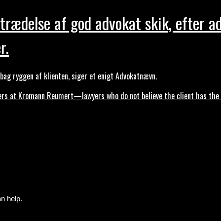
trædelse af god advokat skik, efter a
r.
ag ryggen af klienten, siger et enigt Advokatnævn.
s at Kromann Reumert—lawyers who do not believe the client has the ri
n help.