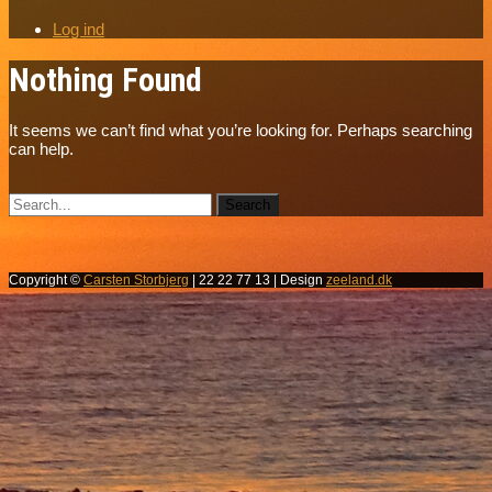
Log ind
Nothing Found
It seems we can’t find what you’re looking for. Perhaps searching
can help.
Copyright ©
Carsten Storbjerg
| 22 22 77 13 | Design
zeeland.dk