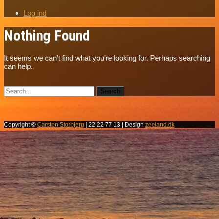
Log ind
Nothing Found
It seems we can’t find what you’re looking for. Perhaps searching
can help.
Copyright ©
Carsten Storbjerg
| 22 22 77 13 | Design
zeeland.dk