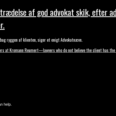
trædelse af god advokat skik, efter a
r.
ag ryggen af klienten, siger et enigt Advokatnævn.
s at Kromann Reumert—lawyers who do not believe the client has the ri
n help.