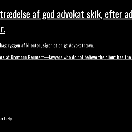
trædelse af god advokat skik, efter a
r.
ag ryggen af klienten, siger et enigt Advokatnævn.
s at Kromann Reumert—lawyers who do not believe the client has the ri
n help.