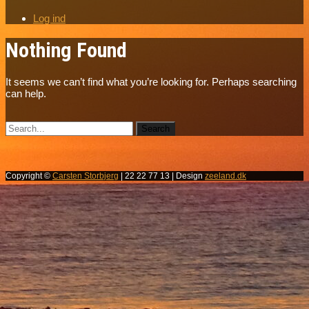
Log ind
Nothing Found
It seems we can’t find what you’re looking for. Perhaps searching
can help.
Copyright ©
Carsten Storbjerg
| 22 22 77 13 | Design
zeeland.dk