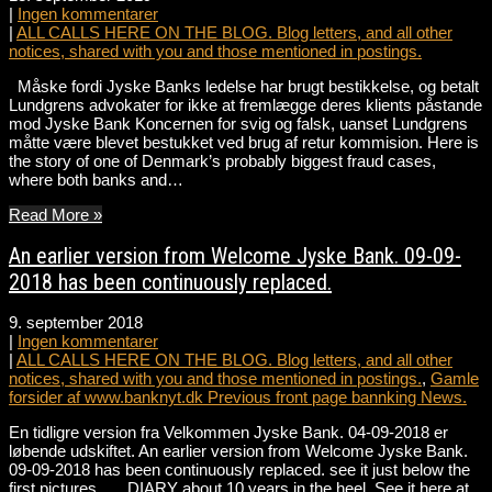
|
Ingen kommentarer
|
ALL CALLS HERE ON THE BLOG. Blog letters, and all other
notices, shared with you and those mentioned in postings.
Måske fordi Jyske Banks ledelse har brugt bestikkelse, og betalt
Lundgrens advokater for ikke at fremlægge deres klients påstande
mod Jyske Bank Koncernen for svig og falsk, uanset Lundgrens
måtte være blevet bestukket ved brug af retur kommision. Here is
the story of one of Denmark’s probably biggest fraud cases,
where both banks and…
Read More »
An earlier version from Welcome Jyske Bank. 09-09-
2018 has been continuously replaced.
9. september 2018
|
Ingen kommentarer
|
ALL CALLS HERE ON THE BLOG. Blog letters, and all other
notices, shared with you and those mentioned in postings.
,
Gamle
forsider af www.banknyt.dk Previous front page bannking News.
En tidligre version fra Velkommen Jyske Bank. 04-09-2018 er
løbende udskiftet. An earlier version from Welcome Jyske Bank.
09-09-2018 has been continuously replaced. see it just below the
first pictures DIARY about 10 years in the heel, See it here at