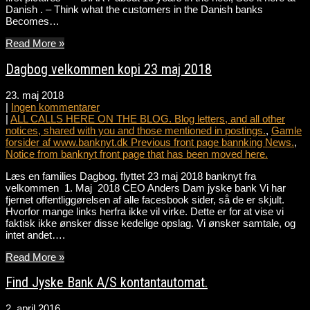
Danish . – Think what the customers in the Danish banks
Becomes…
Read More »
Dagbog velkommen kopi 23 maj 2018
23. maj 2018
|
Ingen kommentarer
|
ALL CALLS HERE ON THE BLOG. Blog letters, and all other
notices, shared with you and those mentioned in postings.
,
Gamle
forsider af www.banknyt.dk Previous front page bannking News.
,
Notice from banknyt front page that has been moved here.
Læs en families Dagbog. flyttet 23 maj 2018 banknyt fra
velkommen 1. Maj 2018 CEO Anders Dam jyske bank Vi har
fjernet offentliggørelsen af alle facesbook sider, så de er skjult.
Hvorfor mange links herfra ikke vil virke. Dette er for at vise vi
faktisk ikke ønsker disse kedelige opslag. Vi ønsker samtale, og
intet andet….
Read More »
Find Jyske Bank A/S kontantautomat.
2. april 2016