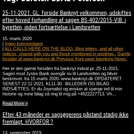
25-11-2021. GL. forside Banknyt velkommen, udskiftes
efter hoved forhandling af sagen BS-402/2015-VIB. i
byretten, inden fortsættelse i Landsretten
15. marts 2020
|
Ingen kommentarer
|
ALL CALLS HERE ON THE BLOG. Blog letters, and all other
notices, shared with you and those mentioned in postings.
,
Gamle
forsider af www.banknyt.dk Previous front page bannking News.
Her er den gamle forsiden fra banknyt indsat pr. 25-11-2021.
Sagen mod Jyske Bank overgår nu til Landsretten og bliver
beskrevet. fra 15 marts 2020. www.banknyt.dk OPDATERET
SENEST 22-11-2021. KL11.30. BILLEDER OG BILAG
INDSÆTTES. Er du Journalist og ønsker at spørge ind til min
historie og mine bilag så ring til mig på +4522227713. Vh…
Read More »
Efter 43 måneder er sagsøgerens påstand stadig ikke
fremlagt. HVORFOR ?
13. september 2019