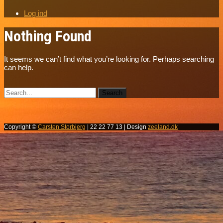
Log ind
Nothing Found
It seems we can’t find what you’re looking for. Perhaps searching
can help.
Copyright ©
Carsten Storbjerg
| 22 22 77 13 | Design
zeeland.dk