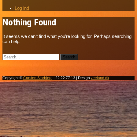
Log ind
Nothing Found
It seems we can’t find what you’re looking for. Perhaps searching
can help.
Copyright ©
Carsten Storbjerg
| 22 22 77 13 | Design
zeeland.dk