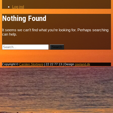
Log ind
Nothing Found
It seems we can’t find what you’re looking for. Perhaps searching
can help.
Copyright ©
Carsten Storbjerg
| 22 22 77 13 | Design
zeeland.dk